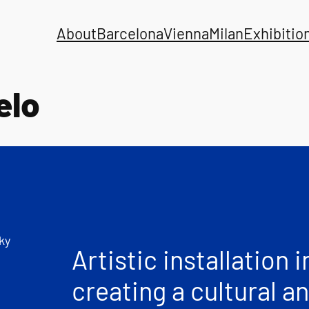
About
Barcelona
Vienna
Milan
Exhibitio
elo
ky
Artistic installation 
creating a cultural a