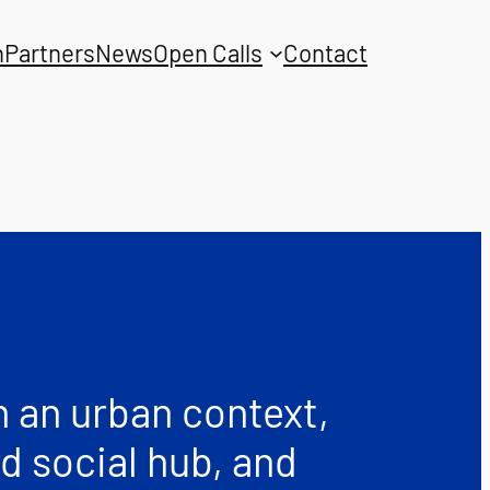
n
Partners
News
Open Calls
Contact
in an urban context,
nd social hub, and