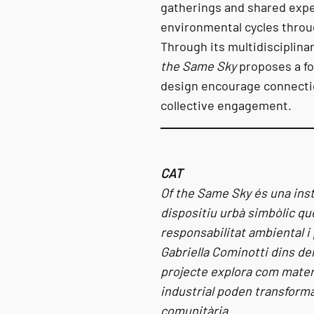
gatherings and shared expe
environmental cycles throug
Through its multidisciplin
the Same Sky
proposes a fo
design encourage connecti
collective engagement.
CAT
Of the Same Sky és una inst
dispositiu urbà simbòlic qu
responsabilitat ambiental i
Gabriella Cominotti dins d
projecte explora com materi
industrial poden transforma
comunitària.