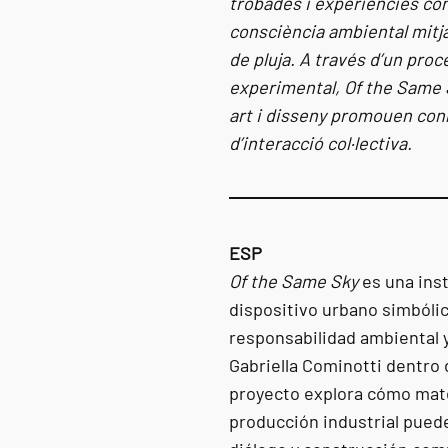
trobades i experiències co
consciència ambiental mitja
de pluja. A través d’un proc
experimental, Of the Same 
art i disseny promouen con
d’interacció col·lectiva.
ESP
Of the Same Sky
es una inst
dispositivo urbano simbóli
responsabilidad ambiental y
Gabriella Cominotti dentro
proyecto explora cómo mate
producción industrial pued