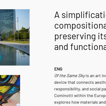
A simplificati
compositional 
preserving it
and functiona
ENG
Of the Same Sky
is an art i
device that connects aesth
responsibility, and social p
Cominotti within the Europ
explores how materials and 