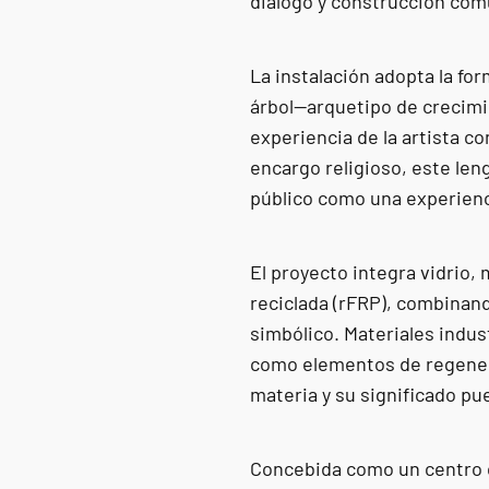
diálogo y construcción comu
La instalación adopta la fo
árbol—arquetipo de crecimi
experiencia de la artista con
encargo religioso, este len
público como una experienci
El proyecto integra vidrio, 
reciclada (rFRP), combinand
simbólico. Materiales indus
como elementos de regenera
materia y su significado p
Concebida como un centro cu