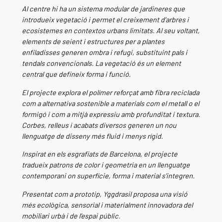
Al centre hi ha un sistema modular de jardineres que
introdueix vegetació i permet el creixement d’arbres i
ecosistemes en contextos urbans limitats. Al seu voltant,
elements de seient i estructures per a plantes
enfiladisses generen ombra i refugi, substituint pals i
tendals convencionals. La vegetació és un element
central que defineix forma i funció.
El projecte explora el polímer reforçat amb fibra reciclada
com a alternativa sostenible a materials com el metall o el
formigó i com a mitjà expressiu amb profunditat i textura.
Corbes, relleus i acabats diversos generen un nou
llenguatge de disseny més fluid i menys rígid.
Inspirat en els esgrafiats de Barcelona, el projecte
tradueix patrons de color i geometria en un llenguatge
contemporani on superfície, forma i material s’integren.
Presentat com a prototip, Yggdrasil proposa una visió
més ecològica, sensorial i materialment innovadora del
mobiliari urbà i de l’espai públic.