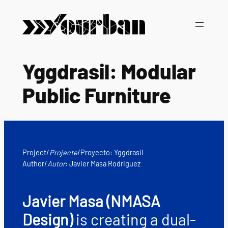
Skip
to
content
Yggdrasil: Modular
Public Furniture
Project/
Projecte
/Proyecto: Yggdrasil
Author/
Autor
: Javier Masa Rodriguez
Javier Masa (NMASA
Design)
is creating a dual-