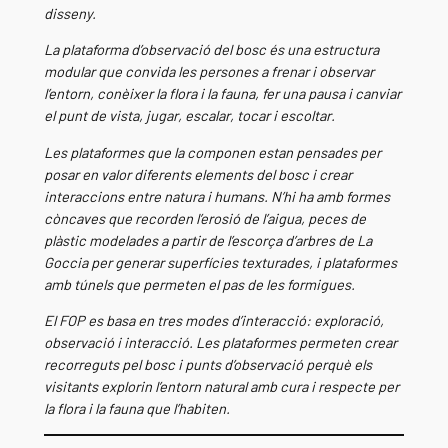
disseny.
La plataforma d’observació del bosc és una estructura
modular que convida les persones a frenar i observar
l’entorn, conèixer la flora i la fauna, fer una pausa i canviar
el punt de vista, jugar, escalar, tocar i escoltar.
Les plataformes que la componen estan pensades per
posar en valor diferents elements del bosc i crear
interaccions entre natura i humans. N’hi ha amb formes
còncaves que recorden l’erosió de l’aigua, peces de
plàstic modelades a partir de l’escorça d’arbres de La
Goccia per generar superfícies texturades, i plataformes
amb túnels que permeten el pas de les formigues.
El FOP es basa en tres modes d’interacció: exploració,
observació i interacció. Les plataformes permeten crear
recorreguts pel bosc i punts d’observació perquè els
visitants explorin l’entorn natural amb cura i respecte per
la flora i la fauna que l’habiten.