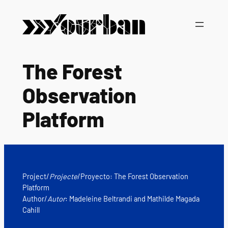
Skip
to
content
The Forest
Observation
Platform
Project/
Projecte
/Proyecto: The Forest Observation
Platform
Author/
Autor
: Madeleine Beltrandi and Mathilde Magada
Cahill