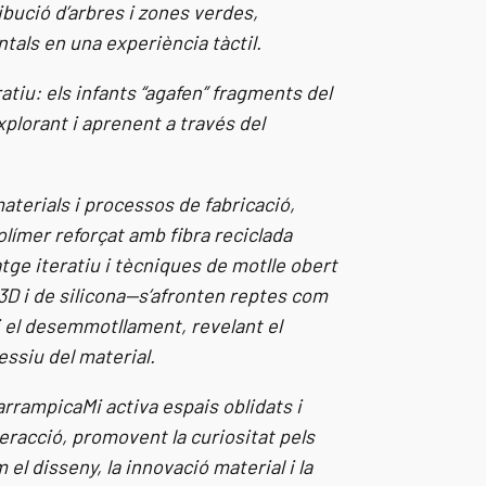
ibució d’arbres i zones verdes,
tals en una experiència tàctil.
atiu: els infants “agafen” fragments del
xplorant i aprenent a través del
aterials i processos de fabricació,
límer reforçat amb fibra reciclada
tge iteratiu i tècniques de motlle obert
D i de silicona—s’afronten reptes com
 el desemmotllament, revelant el
essiu del material.
rrampicaMi activa espais oblidats i
racció, promovent la curiositat pels
el disseny, la innovació material i la