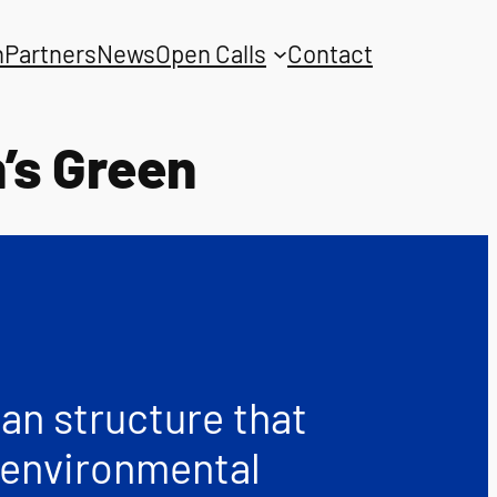
n
Partners
News
Open Calls
Contact
’s Green
an structure that
, environmental