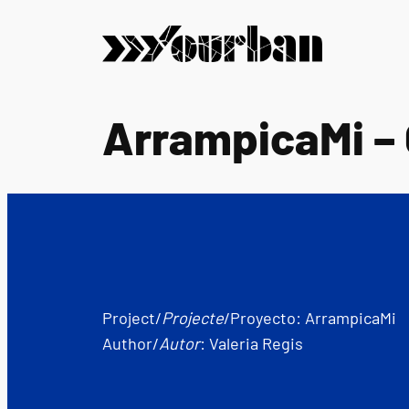
Vai
al
contenuto
ArrampicaMi – G
Project/
Projecte
/Proyecto: ArrampicaMi
Author/
Autor
: Valeria Regis