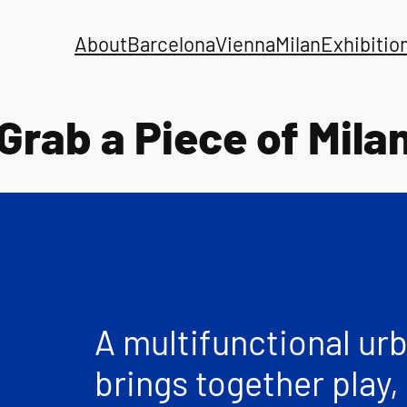
About
Barcelona
Vienna
Milan
Exhibitio
rab a Piece of Milan
A multifunctional urb
brings together play