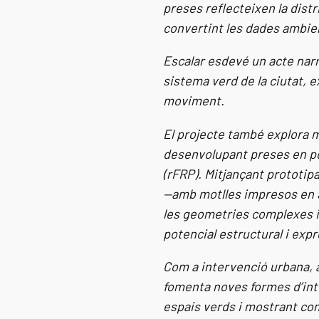
preses reflecteixen la distr
convertint les dades ambien
Escalar esdevé un acte narr
sistema verd de la ciutat, e
moviment.
El projecte també explora m
desenvolupant preses en po
(rFRP). Mitjançant prototipa
—amb motlles impresos en 3
les geometries complexes i
potencial estructural i expr
Com a intervenció urbana, a
fomenta noves formes d’inte
espais verds i mostrant com 