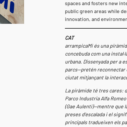
spaces and fosters new inte
public green areas while d
innovation, and environmen
CAT
arrampicaMi és una piràmide 
concebuda com una instal·la
urbana. Dissenyada per a es
parcs—pretén reconnectar el
ciutat mitjançant la interacc
La piràmide té tres cares:
Parco Industria Alfa Romeo (
(Gae Aulenti)—mentre que la 
preses d’escalada i el signif
principals tradueixen els p