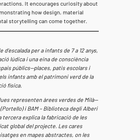
ractions. It encourages curiosity about
emonstrating how design, material
tal storytelling can come together.
d’escalada per a infants de 7 a 12 anys,
ció lúdica i una eina de consciència
pais públics—places, patis escolars i
s infants amb el patrimoni verd de la
ió física.
 dues representen àrees verdes de Milà—
Portello) i BAM – Biblioteca degli Alberi
tercera explica la fabricació de les
icat global del projecte. Les cares
aisatges en mapes abstractes, on les